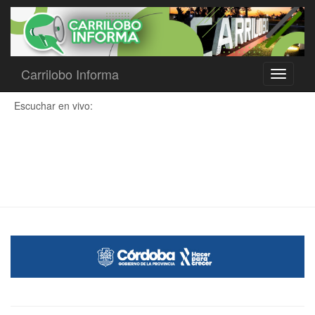
Carrilobo Informa
Toggle
navigati
Escuchar en vivo: