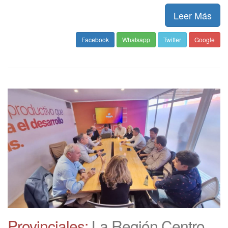
Leer Más
Facebook
Whatsapp
Twitter
Google
Provinciales:
La Región Centro