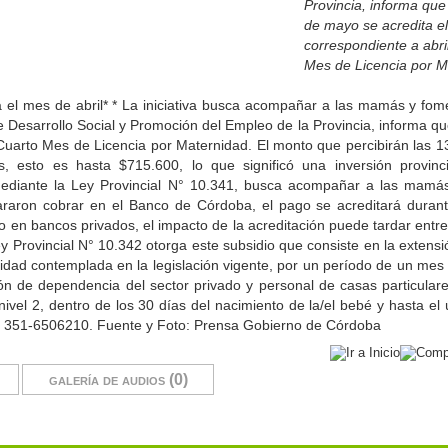
Provincia, informa que
de mayo se acredita e
correspondiente a abri
Mes de Licencia por M
 el mes de abril* * La iniciativa busca acompañar a las mamás y fome
e Desarrollo Social y Promoción del Empleo de la Provincia, informa qu
Cuarto Mes de Licencia por Maternidad. El monto que percibirán las 13
, esto es hasta $715.600, lo que significó una inversión provinci
mediante la Ley Provincial N° 10.341, busca acompañar a las mamás
lararon cobrar en el Banco de Córdoba, el pago se acreditará duran
go en bancos privados, el impacto de la acreditación puede tardar entr
 Provincial N° 10.342 otorga este subsidio que consiste en la extensi
nidad contemplada en la legislación vigente, por un período de un mes
ción de dependencia del sector privado y personal de casas particulare
el 2, dentro de los 30 días del nacimiento de la/el bebé y hasta el ú
 al 351-6506210. Fuente y Foto: Prensa Gobierno de Córdoba
galería de audios (0)