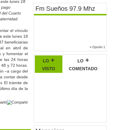
 este lunes 18
l pago
Fm Sueños 97.9 Mhz
l del Cuarto
aternidad.
ntar el vínculo
e este lunes 18
7 beneficiarias
» Opción 1
al en abril de
 y fomentar el
lo +
lo +
te las 24 horas
e 48 y 72 horas.
visto
comentado
ón –a cargo del
 a contar desde
s El trámite de
ltimo día de la