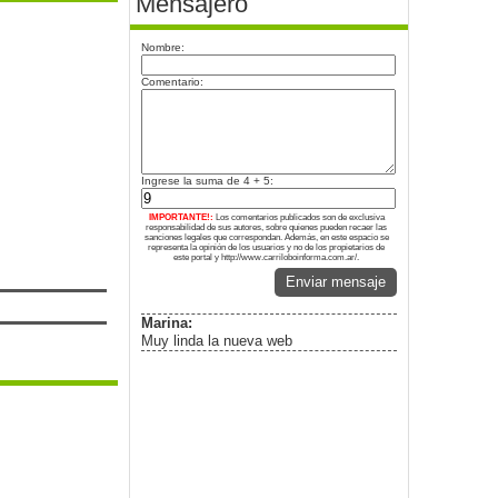
Mensajero
Nombre:
Comentario:
Ingrese la suma de 4 + 5:
IMPORTANTE!:
Los comentarios publicados son de exclusiva
responsabilidad de sus autores, sobre quienes pueden recaer las
sanciones legales que correspondan. Además, en este espacio se
representa la opinión de los usuarios y no de los propietarios de
este portal y http://www.carriloboinforma.com.ar/.
Enviar mensaje
Marina:
Muy linda la nueva web