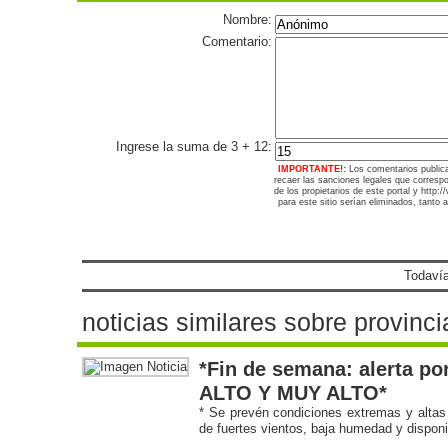
Nombre:
Comentario:
Ingrese la suma de 3 + 12:
IMPORTANTE!:
Los comentarios public
recaer las sanciones legales que corresp
de los propietarios de este portal y http
para este sitio serían eliminados, tanto 
Todavía
noticias similares sobre provinci
*Fin de semana: alerta po
ALTO Y MUY ALTO*
* Se prevén condiciones extremas y altas 
de fuertes vientos, baja humedad y disponi