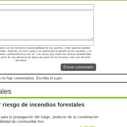
ados son de exclusiva responsabilidad de sus autores, sobre quienes pueden
ondan. Además, en este espacio se representa la opinión de los usuarios y no
://www.carriloboinforma.com.ar/. Los textos que violen las normas establecidas
a partir de una denuncia de abuso por parte de los lectores como por decisión
del editor.
Enviar comentario
 no hay comentarios. Escriba el suyo.
ales
r riesgo de incendios forestales
para la propagación del fuego, producto de la combinación
bilidad de combustible fino.
» Leer más...