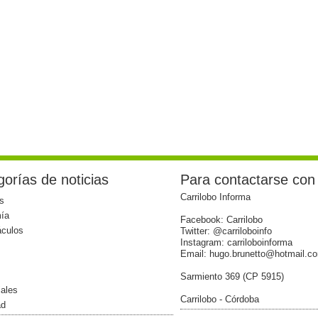
orías de noticias
Para contactarse con
Carrilobo Informa
s
ía
Facebook: Carrilobo
áculos
Twitter: @carriloboinfo
Instagram: carriloboinforma
Email: hugo.brunetto@hotmail.c
Sarmiento 369 (CP 5915)
iales
Carrilobo - Córdoba
ad